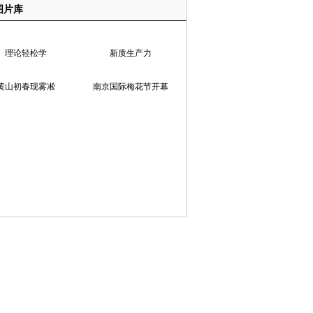
图片库
理论轻松学
新质生产力
黄山初春现雾凇
南京国际梅花节开幕