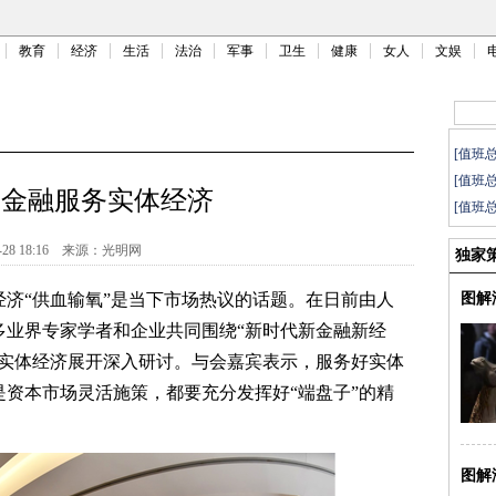
教育
经济
生活
法治
军事
卫生
健康
女人
文娱
[值班
[值班
道金融服务实体经济
[值班
-28 18:16
来源：
光明网
独家
“供血输氧”是当下市场热议的话题。在日前由人
图解
多业界专家学者和企业共同围绕“新时代新金融新经
能实体经济展开深入研讨。与会嘉宾表示，服务好实体
资本市场灵活施策，都要充分发挥好“端盘子”的精
图解