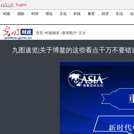
English
时政
国际
时评
理论
文化
科技
教育
经济
生活
法
首页
>
时政频道
»
新闻图片
>
正文
九图速览|关于博鳌的这些看点千万不要错