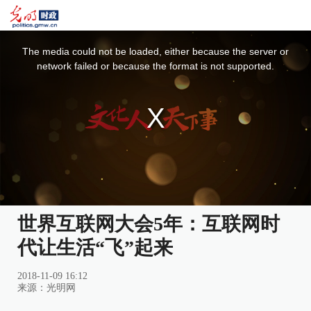
This
is
a
The media could not be loaded, either because the server or
modal
window.
network failed or because the format is not supported.
世界互联网大会5年：互联网时
代让生活“飞”起来
2018-11-09 16:12
来源：
光明网