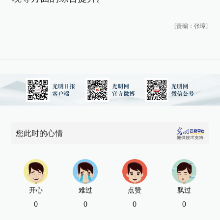
[责编：张璋]
您此时的心情
开心
难过
点赞
飘过
0
0
0
0