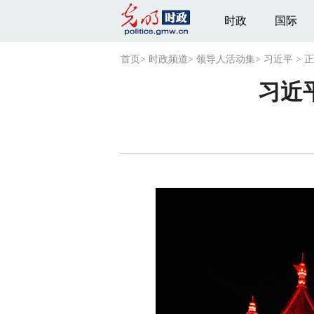
时政
国际
首页
>
时政频道
>
领导人活动集
>
习近平
>
正
习近