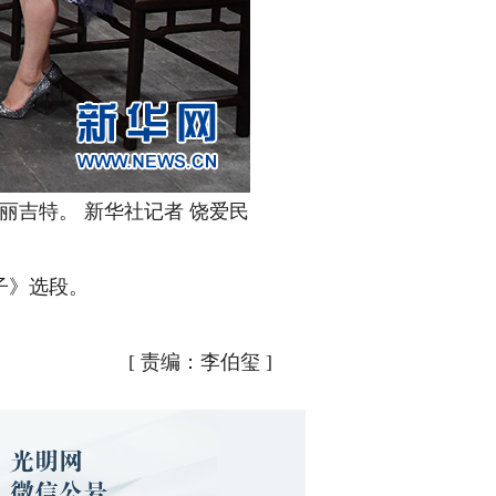
吉特。 新华社记者 饶爱民
子》选段。
[
责编：李伯玺
]