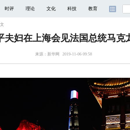
时评
理论
文化
科技
教育
文
平夫妇在上海会见法国总统马克
来源：
新华网
2019-11-06 09:58