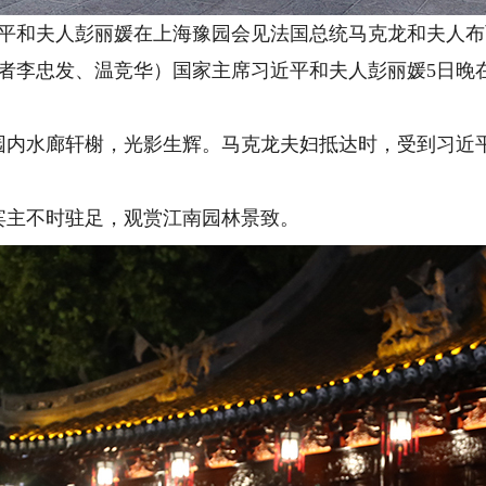
和夫人彭丽媛在上海豫园会见法国总统马克龙和夫人布丽
者李忠发、温竞华）国家主席习近平和夫人彭丽媛5日晚
水廊轩榭，光影生辉。马克龙夫妇抵达时，受到习近平
主不时驻足，观赏江南园林景致。