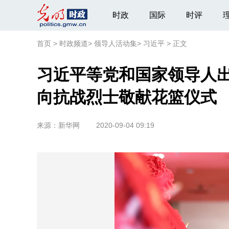
时政
国际
时评
首页
>
时政频道
>
领导人活动集
>
习近平
>
正文
习近平等党和国家领导人出
向抗战烈士敬献花篮仪式
来源：
新华网
2020-09-04 09:19