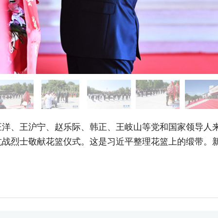
洋、王沪宁、赵乐际、韩正、王岐山等党和国家领导人来
抗战烈士敬献花篮仪式。这是习近平整理花篮上的缎带。新