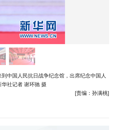
到中国人民抗日战争纪念馆，出席纪念中国人
9月3
华社记者 谢环驰 摄
民抗日战
[责编：孙满桃]