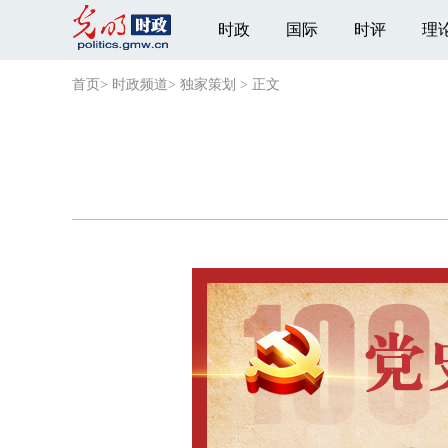
时政
国际
时评
理
首页
>
时政频道
>
独家策划
>
正文