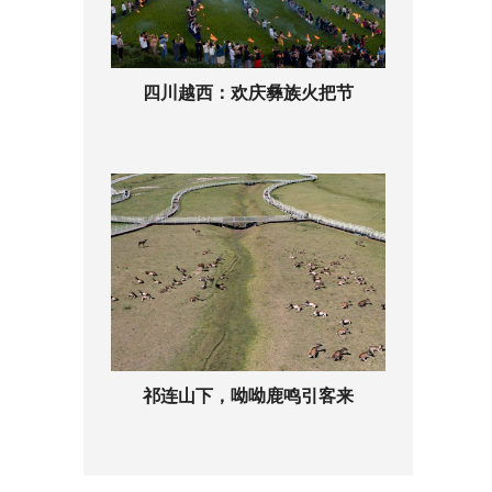
四川越西：欢庆彝族火把节
祁连山下，呦呦鹿鸣引客来