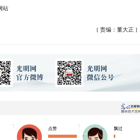
网站
[
责编：董大正
]
点赞
飘过