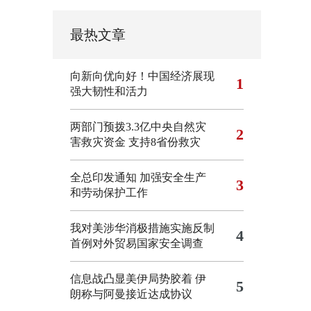
最热文章
向新向优向好！中国经济展现
1
强大韧性和活力
两部门预拨3.3亿中央自然灾
2
害救灾资金 支持8省份救灾
全总印发通知 加强安全生产
3
和劳动保护工作
我对美涉华消极措施实施反制
4
首例对外贸易国家安全调查
信息战凸显美伊局势胶着
伊
5
朗称与阿曼接近达成协议