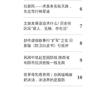
任新民——求真务实拓天路，
6
矢志笃行铸星途
文旅发展该追求什么?
历史街
7
区应"留人、见物、存生活"
炒作虚假叙事行"扩军"之实
日
8
新版《防卫白皮书》引批评
风雨中筑起坚固防线 陕西省
9
旬阳市抗洪抢险一线见闻
世界母乳喂养周｜别再猛喝催
10
奶浓汤，浓汤养的是脂肪