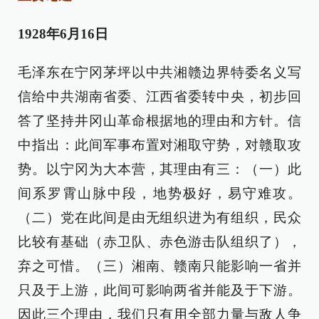
1928年6月16日
毛泽东在宁冈茅坪以中共湘赣边界特委名义写
信给中共湖南省委、江西省委转中央，初步回
答了坚持井冈山革命根据地的理由和方针。信
中指出：此间军事布置对湘取守势，对赣取攻
势。以宁冈为大本营，其理由有三：（一）此
间系罗霄山脉中段，地势极好，易守难攻。
（二）党在此间是由无组织进为有组织，民众
比较有基础（赤卫队、赤色游击队组织了），
弃之可惜。（三）湘南、赣南只能影响一省并
只及于上游，此间可影响两省并能及于下游。
因此三个理由，我们只有用全部力量与敌人争