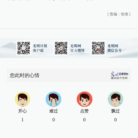
[
责编：张倩
]
您此时的心情
开心
难过
点赞
飘过
1
0
0
0