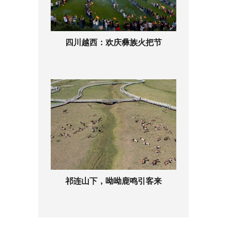
四川越西：欢庆彝族火把节
祁连山下，呦呦鹿鸣引客来