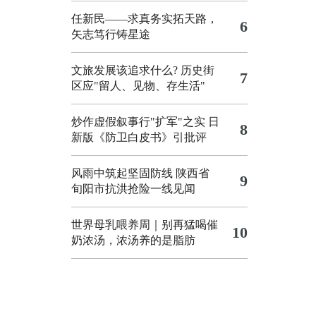
任新民——求真务实拓天路，
6
矢志笃行铸星途
文旅发展该追求什么?
历史街
7
区应"留人、见物、存生活"
炒作虚假叙事行"扩军"之实
日
8
新版《防卫白皮书》引批评
风雨中筑起坚固防线 陕西省
9
旬阳市抗洪抢险一线见闻
世界母乳喂养周｜别再猛喝催
10
奶浓汤，浓汤养的是脂肪