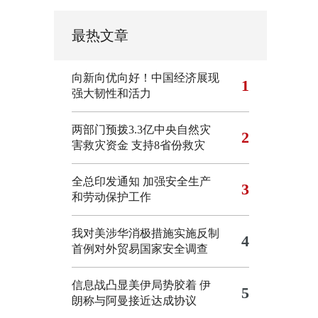
最热文章
向新向优向好！中国经济展现
1
强大韧性和活力
两部门预拨3.3亿中央自然灾
2
害救灾资金 支持8省份救灾
全总印发通知 加强安全生产
3
和劳动保护工作
我对美涉华消极措施实施反制
4
首例对外贸易国家安全调查
信息战凸显美伊局势胶着
伊
5
朗称与阿曼接近达成协议