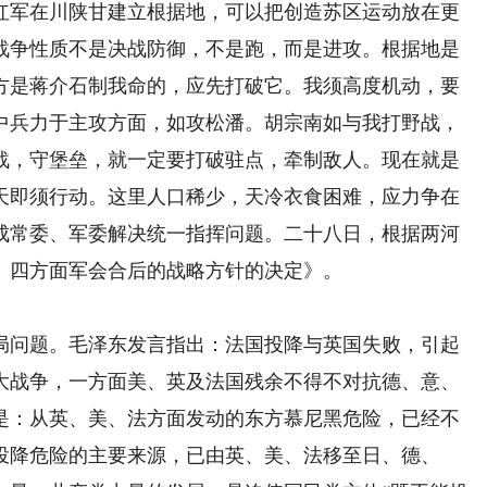
红军在川陕甘建立根据地，可以把创造苏区运动放在更
战争性质不是决战防御，不是跑，而是进攻。根据地是
方是蒋介石制我命的，应先打破它。我须高度机动，要
中兵力于主攻方面，如攻松潘。胡宗南如与我打野战，
战，守堡垒，就一定要打破驻点，牵制敌人。现在就是
天即须行动。这里人口稀少，天冷衣食困难，应力争在
成常委、军委解决统一指挥问题。二十八日，根据两河
、四方面军会合后的战略方针的决定》。
问题。毛泽东发言指出：法国投降与英国失败，引起
大战争，一方面美、英及法国残余不得不对抗德、意、
是：从英、美、法方面发动的东方慕尼黑危险，已经不
投降危险的主要来源，已由英、美、法移至日、德、