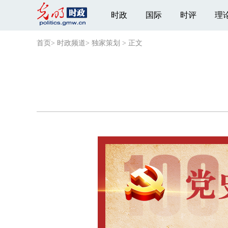
时政
国际
时评
理
首页
>
时政频道
>
独家策划
>
正文