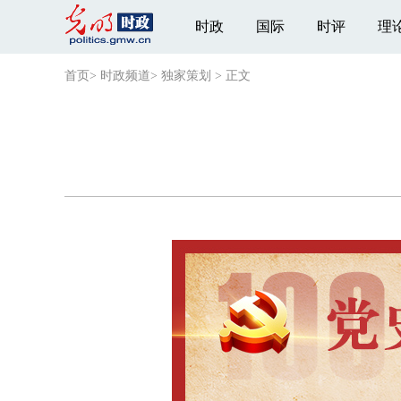
时政
国际
时评
理
首页
>
时政频道
>
独家策划
>
正文