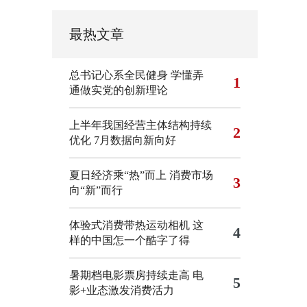
最热文章
总书记心系全民健身
学懂弄
1
通做实党的创新理论
上半年我国经营主体结构持续
2
优化
7月数据向新向好
夏日经济乘“热”而上 消费市场
3
向“新”而行
体验式消费带热运动相机
这
4
样的中国怎一个酷字了得
暑期档电影票房持续走高 电
5
影+业态激发消费活力