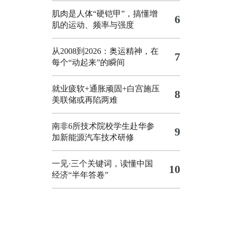
肌肉是人体“硬铠甲”，搞懂增
6
肌的运动、频率与强度
从2008到2026：奥运精神，在
7
每个“动起来”的瞬间
就业疲软+通胀顽固+白宫施压
8
美联储或再陷两难
南非6所技术院校学生赴华参
9
加新能源汽车技术研修
一见·三个关键词，读懂中国
10
经济“半年答卷”