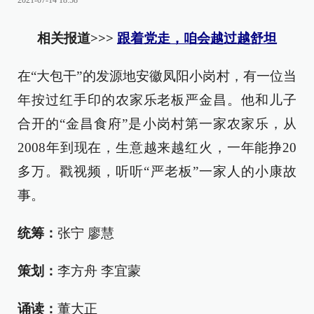
2021-07-14 18:58
相关报道>>>
跟着党走，咱会越过越舒坦
在“大包干”的发源地安徽凤阳小岗村，有一位当
年按过红手印的农家乐老板严金昌。他和儿子
合开的“金昌食府”是小岗村第一家农家乐，从
2008年到现在，生意越来越红火，一年能挣20
多万。戳视频，听听“严老板”一家人的小康故
事。
统筹：
张宁 廖慧
策划：
李方舟 李宜蒙
诵读：
董大正