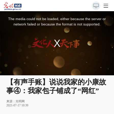
This
is
a
The media could not be loaded, either because the server or
modal
window.
network failed or because the format is not supported.
【有声手账】说说我家的小康故
事④：我家包子铺成了“网红”
来源：
光明网
2021-07-17 10:39