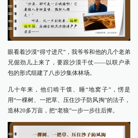
眼看着沙漠“得寸进尺”，我爷爷和他的几个老弟
兄倔劲儿上来了，要跟沙漠干仗——以联户承
包的形式组建了八步沙集体林场。
几十年来，他们啃干馍、睡“地窝子”，愣是
用“一棵树、一把草、压住沙子防风掏”的法子，
造林20多万亩，把“老狼”一步一步往后撵。