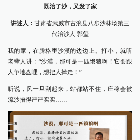
既治了沙，又发了家
讲述人：
甘肃省武威市古浪县八步沙林场第三
代治沙人 郭玺
我的家，在腾格里沙漠的边边上。打小，就听
老辈人讲：“沙漠，那可是一匹饿狼啊！它要跟
人争地盘哩，想把人撵走！”
听说，风一旦刮起来，站都站不住，庄稼会被
流沙捂得严严实实……