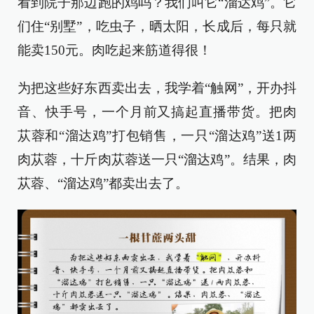
看到院子那边跑的鸡吗？我们叫它“溜达鸡”。它
们住“别墅”，吃虫子，晒太阳，长成后，每只就
能卖150元。肉吃起来筋道得很！
为把这些好东西卖出去，我学着“触网”，开办抖
音、快手号，一个月前又搞起直播带货。把肉
苁蓉和“溜达鸡”打包销售，一只“溜达鸡”送1两
肉苁蓉，十斤肉苁蓉送一只“溜达鸡”。结果，肉
苁蓉、“溜达鸡”都卖出去了。