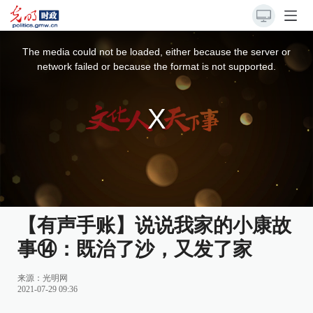
This
is
a
The media could not be loaded, either because the server or
modal
window.
network failed or because the format is not supported.
【有声手账】说说我家的小康故
事⑭：既治了沙，又发了家
来源：
光明网
2021-07-29 09:36