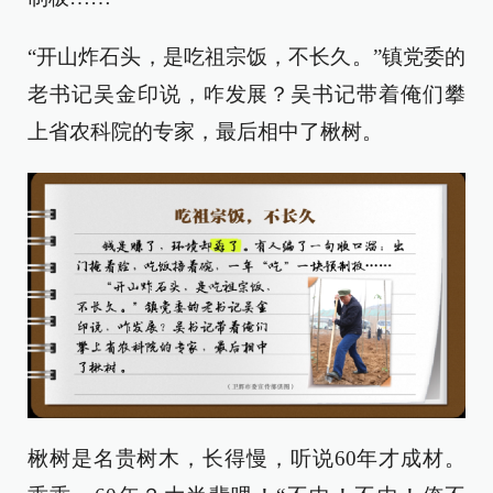
“开山炸石头，是吃祖宗饭，不长久。”镇党委的
老书记吴金印说，咋发展？吴书记带着俺们攀
上省农科院的专家，最后相中了楸树。
楸树是名贵树木，长得慢，听说60年才成材。