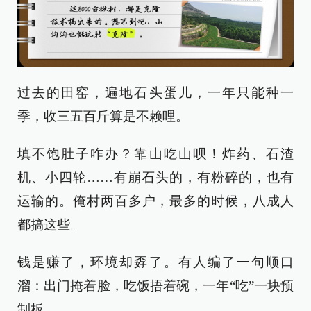
过去的田窑，遍地石头蛋儿，一年只能种一
季，收三五百斤算是不赖哩。
填不饱肚子咋办？靠山吃山呗！炸药、石渣
机、小四轮……有崩石头的，有粉碎的，也有
运输的。俺村两百多户，最多的时候，八成人
都搞这些。
钱是赚了，环境却孬了。有人编了一句顺口
溜：出门掩着脸，吃饭捂着碗，一年“吃”一块预
制板……