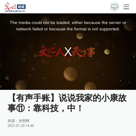
This
is
a
The media could not be loaded, either because the server or
modal
window.
network failed or because the format is not supported.
【有声手账】说说我家的小康故
事⑪：靠科技，中！
来源：
光明网
2021-07-29 14:46