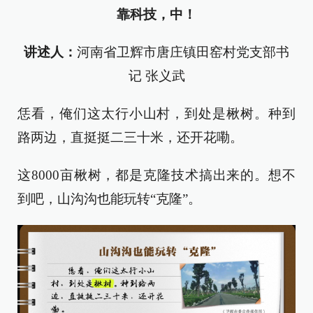
靠科技，中！
讲述人：
河南省卫辉市唐庄镇田窑村党支部书
记 张义武
恁看，俺们这太行小山村，到处是楸树。种到
路两边，直挺挺二三十米，还开花嘞。
这8000亩楸树，都是克隆技术搞出来的。想不
到吧，山沟沟也能玩转“克隆”。