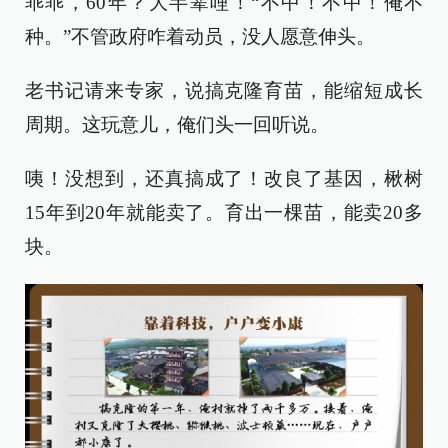
乖乖，60年？大半辈哩！“不中！不中！俺不
种。”不管政府咋着动员，没人愿意伸头。
老书记请来专家，说搞克隆育苗，能缩短成长
周期。这玩意儿，俺们头一回听说。
咦！没想到，还真搞成了！改良了基因，楸树
15年到20年就能卖了。育出一棵苗，能卖20多
块。