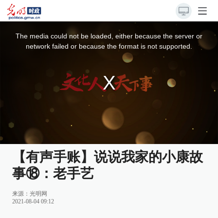
This
is
a
The media could not be loaded, either because the server or
modal
window.
network failed or because the format is not supported.
【有声手账】说说我家的小康故
事⑱：老手艺
来源：
光明网
2021-08-04 09:12