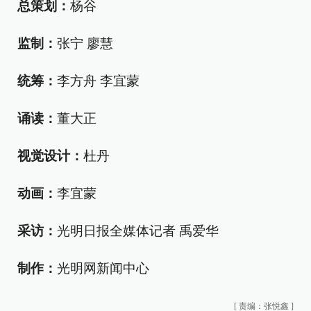
总策划：
杨谷
监制：
张宁 廖慧
统筹：
李方舟 李宜蒙
诵读：
董大正
视觉设计：
杜丹
动画：
李宜蒙
采访：
光明日报全媒体记者 禹爱华
制作：
光明网新闻中心
[
责编：张悦鑫
]