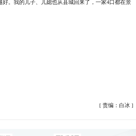
好。我的儿子、儿媳也从县城回来了，一家4口都在景
[
责编：白冰
]