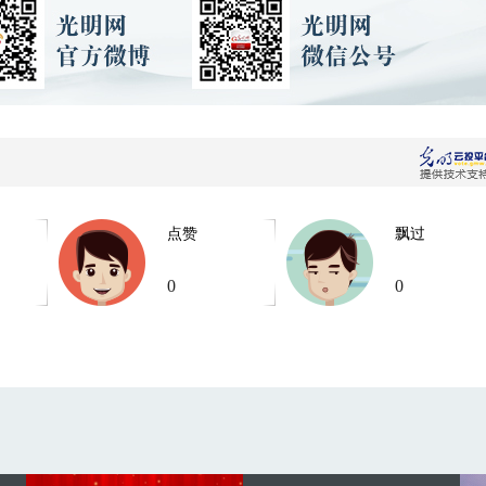
点赞
飘过
0
0