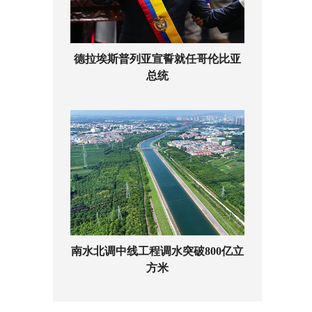
德拉埃斯普列亚宣誓就任哥伦比亚
总统
南水北调中线工程调水突破800亿立
方米