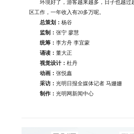
环境好了，游客越来越多，日子也越过越
区工作，一年收入有20多万呢。
总策划：
杨谷
监制：
张宁 廖慧
统筹：
李方舟 李宜蒙
诵读：
董大正
视觉设计：
杜丹
动画：
张悦鑫
采访：
光明日报全媒体记者 马姗姗
制作：
光明网新闻中心