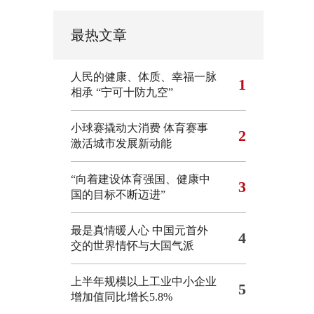
最热文章
人民的健康、体质、幸福一脉
1
相承
“宁可十防九空”
小球赛撬动大消费 体育赛事
2
激活城市发展新动能
“向着建设体育强国、健康中
3
国的目标不断迈进”
最是真情暖人心 中国元首外
4
交的世界情怀与大国气派
上半年规模以上工业中小企业
5
增加值同比增长5.8%