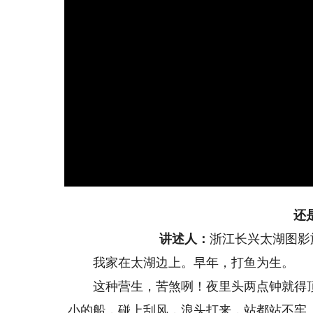
还
讲述人：
浙江长兴太湖图影
我家在太湖边上。早年，打鱼为生。
这种营生，苦煞咧！夜里头两点钟就得顶
小的船，碰上刮风，浪头打来，站都站不牢。