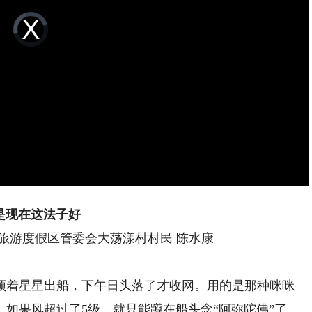
Video
Player
is
loading.
是现在这法子好
旅游度假区管委会大荡漾村村民 陈水康
着星星出船，下午日头落了才收网。用的是那种咪咪
如果风超过了5级，就只能蹲在船头念“阿弥陀佛”了。