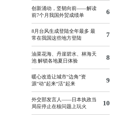
创新涌动，坚韧向前——解读
6
前7个月我国外贸成绩单
8月台风生成登陆全年最多 最
7
常在我国这些地方登陆
油菜花海、丹崖碧水、林海天
8
池 解锁各地夏日体验
暖心改造让城市“边角”资
9
源“动”起来“活”起来
外交部发言人——日本执政当
10
局应停止在核问题上玩火