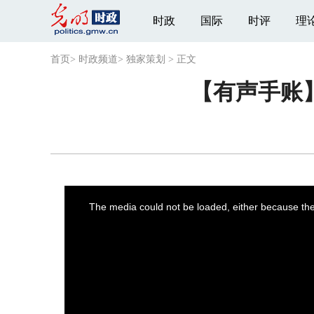
时政
国际
时评
理
首页
>
时政频道
>
独家策划
>
正文
【有声手账
This
is
a
The media could not be loaded, either because the 
modal
window.