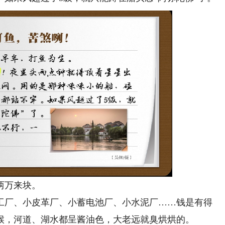
两万来块。
厂、小皮革厂、小蓄电池厂、小水泥厂……钱是有得
候，河道、湖水都呈酱油色，大老远就臭烘烘的。