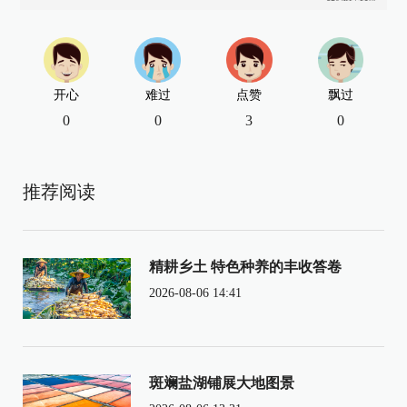
开心
难过
点赞
飘过
0
0
3
0
推荐阅读
精耕乡土 特色种养的丰收答卷
2026-08-06 14:41
斑斓盐湖铺展大地图景