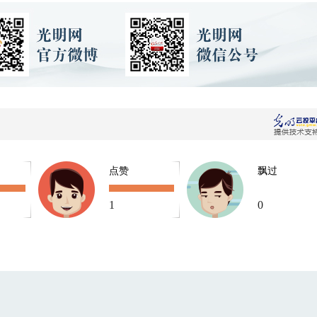
点赞
飘过
1
0