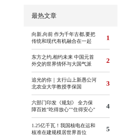
最热文章
向新,向前
作为千年古都,要把
1
传统和现代有机融合在一起
东方之约,相约未来 中国元首
2
外交的世界情怀与大国气派
追光的你｜太行山上新愚公河
3
北农业大学教授李保国
六部门印发《规划》 全力保
4
障百姓"吃得放心""住得安心"
1.25亿千瓦！我国核电在运和
5
核准在建规模居世界首位