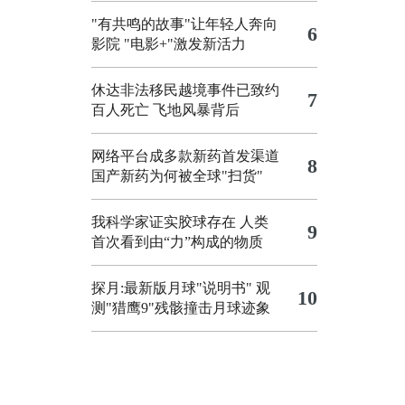
"有共鸣的故事"让年轻人奔向
6
影院
"电影+"激发新活力
休达非法移民越境事件已致约
7
百人死亡
飞地风暴背后
网络平台成多款新药首发渠道
8
国产新药为何被全球"扫货"
我科学家证实胶球存在 人类
9
首次看到由“力”构成的物质
探月:最新版月球"说明书"
观
10
测"猎鹰9"残骸撞击月球迹象