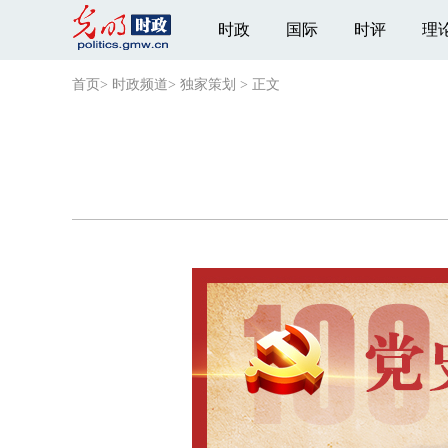
时政
国际
时评
理
首页
>
时政频道
>
独家策划
>
正文