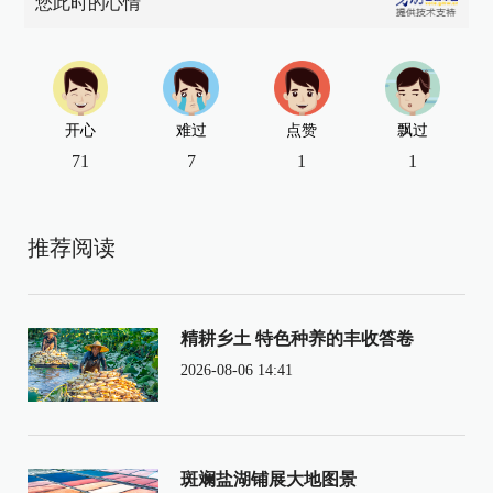
您此时的心情
开心
难过
点赞
飘过
71
7
1
1
推荐阅读
精耕乡土 特色种养的丰收答卷
2026-08-06 14:41
斑斓盐湖铺展大地图景