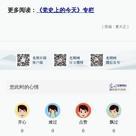
更多阅读
：
《党史上的今天》专栏
[
责编：董大正
]
您此时的心情
开心
难过
点赞
飘过
0
0
0
0