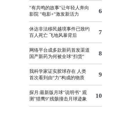
"有共鸣的故事"让年轻人奔向
6
影院
"电影+"激发新活力
休达非法移民越境事件已致约
7
百人死亡
飞地风暴背后
网络平台成多款新药首发渠道
8
国产新药为何被全球"扫货"
我科学家证实胶球存在 人类
9
首次看到由“力”构成的物质
探月:最新版月球"说明书"
观
10
测"猎鹰9"残骸撞击月球迹象