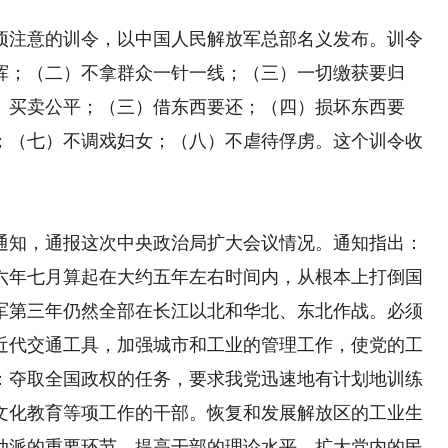
注意的训令，以中国人民解放军总部名义发布。训令
挥；（二）不拿群众一针一线；（三）一切缴获要归
）买卖公平；（三）借东西要还；（四）损坏东西要
；（七）不调戏妇女；（八）不虐待俘虏。这个训令收
知，通报这次中央政治局扩大会议情况。通知指出：
六年七月算起在大约五年左右时间内，从根本上打倒国
军第三年仍然全部在长江以北和华北、东北作战。必须
近代交通工具，加强城市和工业的管理工作，使党的工
：夺取全国政权的任务，要求我党迅速地有计划地训练
文化教育等项工作的干部。恢复和发展解放区的工业生
动派的重要环节。提高干部的理论水平，扩大党内的民