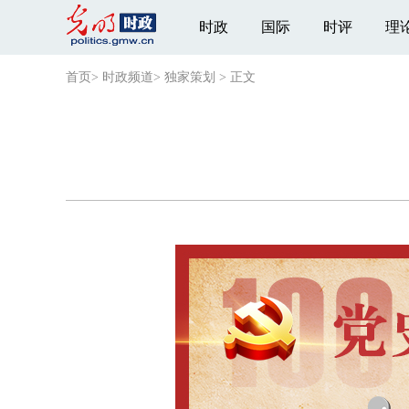
时政
国际
时评
理
首页
>
时政频道
>
独家策划
>
正文