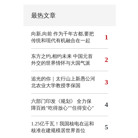
最热文章
向新,向前
作为千年古都,要把
1
传统和现代有机融合在一起
东方之约,相约未来 中国元首
2
外交的世界情怀与大国气派
追光的你｜太行山上新愚公河
3
北农业大学教授李保国
六部门印发《规划》 全力保
4
障百姓"吃得放心""住得安心"
1.25亿千瓦！我国核电在运和
5
核准在建规模居世界首位