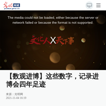
This
is
a
The media could not be loaded, either because the server or
modal
window.
network failed or because the format is not supported.
【数观进博】这些数字，记录进
博会四年足迹
来源：
光明网
2021-11-04 16:19