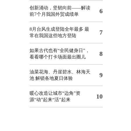
创新涌动，坚韧向前——解读
6
前7个月我国外贸成绩单
8月台风生成登陆全年最多 最
7
常在我国这些地方登陆
如果古代也有“全民健身日”，
8
看看哪个打卡场面最出圈儿
油菜花海、丹崖碧水、林海天
9
池 解锁各地夏日体验
暖心改造让城市“边角”资
10
源“动”起来“活”起来