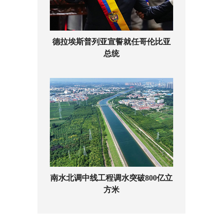
德拉埃斯普列亚宣誓就任哥伦比亚
总统
南水北调中线工程调水突破800亿立
方米