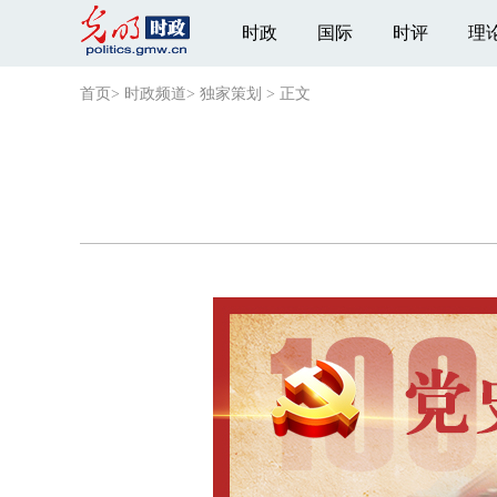
时政
国际
时评
理
首页
>
时政频道
>
独家策划
>
正文