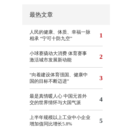
最热文章
人民的健康、体质、幸福一脉
1
相承
“宁可十防九空”
小球赛撬动大消费 体育赛事
2
激活城市发展新动能
“向着建设体育强国、健康中
3
国的目标不断迈进”
最是真情暖人心 中国元首外
4
交的世界情怀与大国气派
上半年规模以上工业中小企业
5
增加值同比增长5.8%