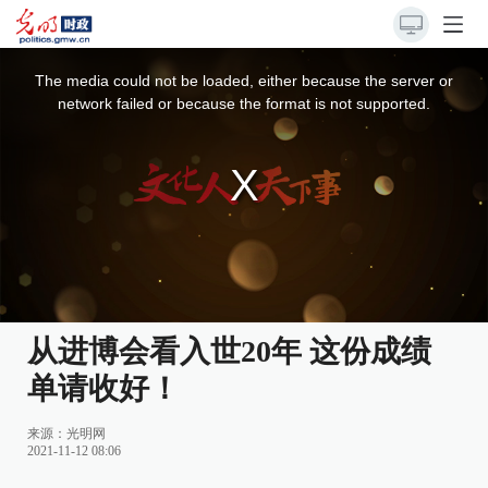
This
is
a
The media could not be loaded, either because the server or
modal
window.
network failed or because the format is not supported.
从进博会看入世20年 这份成绩
单请收好！
来源：
光明网
2021-11-12 08:06