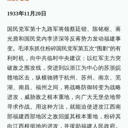
1933年11月20日
国民党军第十九路军将领蔡廷锴、陈铭枢、蒋
光鼐和国民党内李济深等反蒋势力发动福建事
变。毛泽东抓住粉碎国民党军第五次“围剿”的有
利时机，向中共临时中央建议：以红军主力突
破敌之围攻线，突进到以浙江为中心的苏浙皖
赣地区去，纵横驰骋于杭州、苏州、南京、芜
湖、南昌、福州之间，将战略防御转变为战略
进攻，威胁敌之根本重地，向广大无堡垒地带
寻求作战。用这种方法，就能迫使进攻江西南
部福建西部地区之敌回援其根本重地，粉碎其
向江西根据地的进攻，并援助福建人民政府。