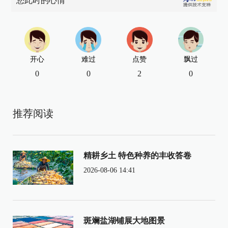
您此时的心情
开心
难过
点赞
飘过
0
0
2
0
推荐阅读
精耕乡土 特色种养的丰收答卷
2026-08-06 14:41
斑斓盐湖铺展大地图景