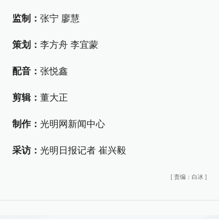
监制：
张宁 廖慧
策划：
李方舟 李宜蒙
配音：
张悦鑫
剪辑：
董大正
制作：
光明网新闻中心
采访：
光明日报记者 崔兴毅
[
责编：白冰
]