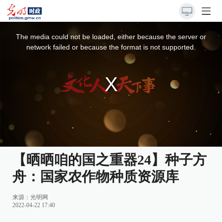
This
is
a
The media could not be loaded, either because the server or
modal
window.
network failed or because the format is not supported.
【晒晒咱的国之重器24】种子方
舟：国家农作物种质资源库
来源：
光明网
2022-04-22 17:40