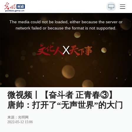
This
is
a
The media could not be loaded, either because the server or
modal
window.
network failed or because the format is not supported.
微视频丨【奋斗者 正青春③】
唐帅：打开了“无声世界”的大门
来源：
光明网
2022-05-12 15:06