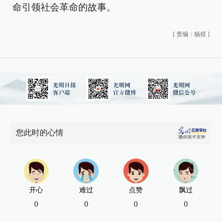
命引领社会革命的故事。
[
责编：杨煜
]
您此时的心情
开心
难过
点赞
飘过
0
0
0
0