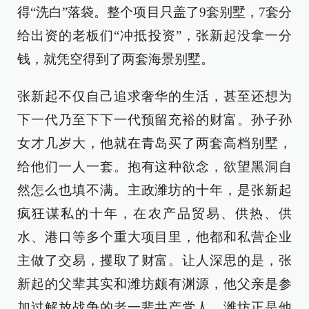
得“洗白”落袋。整个项目只盖了9套别墅，7套分
给出资的老板们“冲抵投资”，张新起没拿一分
钱，就凭空得到了两套海景别墅。
张新起不仅自己追求奢华的生活，甚至还想为
下一代乃至下下一代预留充裕的财富。孙子孙
女才几岁大，他就在青岛买了两套高档别墅，
给他们一人一套。抱有这种欲念，欲望黑洞自
然怎么也填不满。主政潍坊的十年，是张新起
疯狂谋私的十年，在农产品贸易、供热、供
水、港口等多个重大项目里，他都和私营企业
主做了交易，攫取了财富。让人深思的是，张
新起的父辈其实和潍坊颇有渊源，他父亲是参
加过解放战争的老一辈共产党人，潍坊正是他