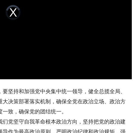
Video
Player
is
loading.
要坚持和加强党中央集中统一领导，健全总揽全局、
重大决策部署落实机制，确保全党在政治立场、政治方
度一致，确保党的团结统一。
们党坚守自我革命根本政治方向，坚持把党的政治建
领导作为最高政治原则，严明政治纪律和政治规矩，强