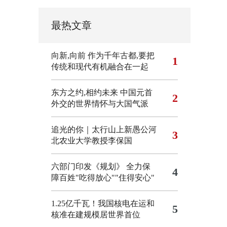
最热文章
向新,向前
作为千年古都,要把
1
传统和现代有机融合在一起
东方之约,相约未来 中国元首
2
外交的世界情怀与大国气派
追光的你｜太行山上新愚公河
3
北农业大学教授李保国
六部门印发《规划》 全力保
4
障百姓"吃得放心""住得安心"
1.25亿千瓦！我国核电在运和
5
核准在建规模居世界首位