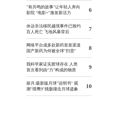
"有共鸣的故事"让年轻人奔向
6
影院
"电影+"激发新活力
休达非法移民越境事件已致约
7
百人死亡
飞地风暴背后
网络平台成多款新药首发渠道
8
国产新药为何被全球"扫货"
我科学家证实胶球存在 人类
9
首次看到由“力”构成的物质
探月:最新版月球"说明书"
观
10
测"猎鹰9"残骸撞击月球迹象