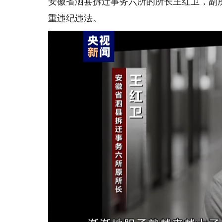
安徽省泗县拆迁事务六所的所长王红卫，副
重违纪违法。