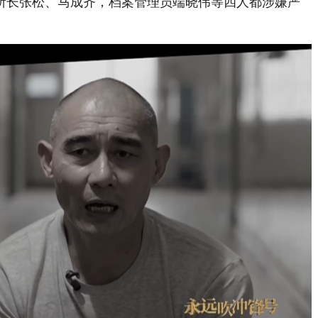
所长张松、马成齐，档案管理员端晓伟等四人都涉嫌严