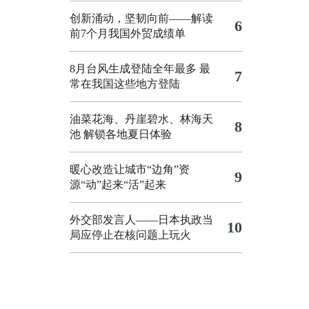
创新涌动，坚韧向前——解读
6
前7个月我国外贸成绩单
8月台风生成登陆全年最多 最
7
常在我国这些地方登陆
油菜花海、丹崖碧水、林海天
8
池 解锁各地夏日体验
暖心改造让城市“边角”资
9
源“动”起来“活”起来
外交部发言人——日本执政当
10
局应停止在核问题上玩火