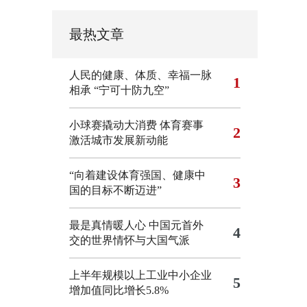
最热文章
人民的健康、体质、幸福一脉
1
相承
“宁可十防九空”
小球赛撬动大消费 体育赛事
2
激活城市发展新动能
“向着建设体育强国、健康中
3
国的目标不断迈进”
最是真情暖人心 中国元首外
4
交的世界情怀与大国气派
上半年规模以上工业中小企业
5
增加值同比增长5.8%