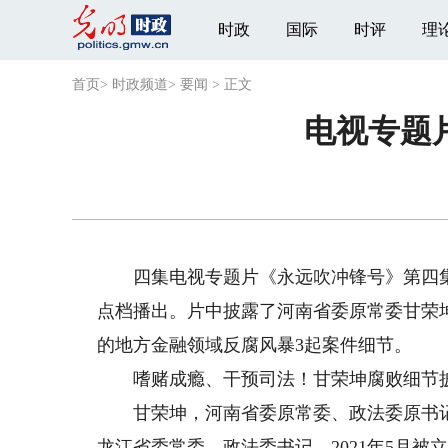
时政
国际
时评
理
首页
>
时政频道
>
要闻
>
正文
电视专题
四集电视专题片《永远吹冲锋号》第四集《
点档播出。片中披露了河南省委原常委甘荣
的地方金融领域反腐风暴3起案件细节。
嗜赌成瘾、干预司法！甘荣坤腐败细节
甘荣坤，河南省委原常委、政法委原书记
龙江省委常委、政法委书记，2021年5月被