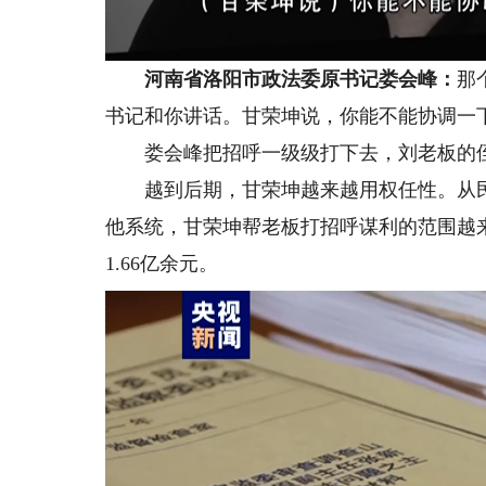
河南省洛阳市政法委原书记娄会峰：
那
书记和你讲话。甘荣坤说，你能不能协调一
娄会峰把招呼一级级打下去，刘老板的侄
越到后期，甘荣坤越来越用权任性。从民
他系统，甘荣坤帮老板打招呼谋利的范围越
1.66亿余元。