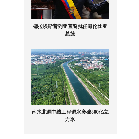
德拉埃斯普列亚宣誓就任哥伦比亚
总统
南水北调中线工程调水突破800亿立
方米