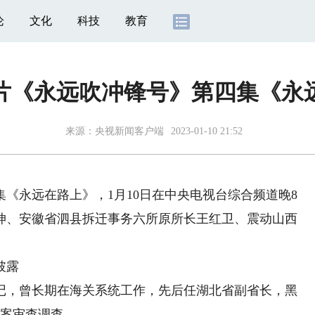
论
文化
科技
教育
片《永远吹冲锋号》第四集《永
来源：央视新闻客户端
2023-01-10 21:52
永远在路上》，1月10日在中央电视台综合频道晚8
坤、安徽省泗县拆迁事务六所原所长王红卫、震动山西
披露
，曾长期在海关系统工作，先后任湖北省副省长，黑
立案审查调查。