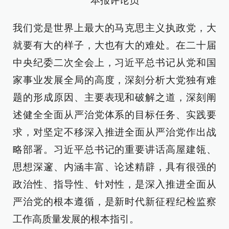
本报评论员
我们党是世界上最大的马克思主义执政党，大
就要有大的样子，大也有大的难处。在二十届
中央纪委二次全会上，习近平总书记从党和国
家事业发展全局的高度，深刻分析大党独有难
题的形成原因、主要表现和破解之道，深刻阐
述健全全面从严治党体系的目标任务、实践要
求，对坚定不移深入推进全面从严治党作出战
略部署。习近平总书记的重要讲话高屋建瓴、
思想深邃、内涵丰富、论述精辟，具有很强的
政治性、指导性、针对性，是深入推进全面从
严治党的根本遵循，是新时代新征程纪检监察
工作高质量发展的根本指引。