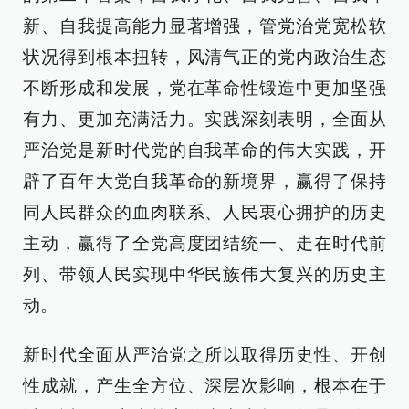
新、自我提高能力显著增强，管党治党宽松软
状况得到根本扭转，风清气正的党内政治生态
不断形成和发展，党在革命性锻造中更加坚强
有力、更加充满活力。实践深刻表明，全面从
严治党是新时代党的自我革命的伟大实践，开
辟了百年大党自我革命的新境界，赢得了保持
同人民群众的血肉联系、人民衷心拥护的历史
主动，赢得了全党高度团结统一、走在时代前
列、带领人民实现中华民族伟大复兴的历史主
动。
新时代全面从严治党之所以取得历史性、开创
性成就，产生全方位、深层次影响，根本在于