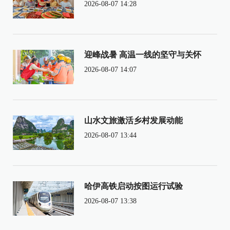
2026-08-07 14:28
迎峰战暑 高温一线的坚守与关怀
2026-08-07 14:07
山水文旅激活乡村发展动能
2026-08-07 13:44
哈伊高铁启动按图运行试验
2026-08-07 13:38