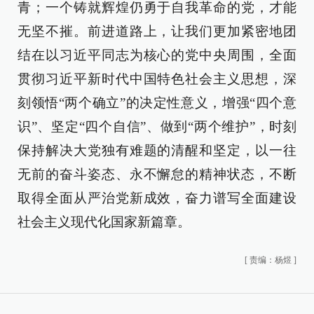
青；一个铸就辉煌仍勇于自我革命的党，才能
无坚不摧。前进道路上，让我们更加紧密地团
结在以习近平同志为核心的党中央周围，全面
贯彻习近平新时代中国特色社会主义思想，深
刻领悟“两个确立”的决定性意义，增强“四个意
识”、坚定“四个自信”、做到“两个维护”，时刻
保持解决大党独有难题的清醒和坚定，以一往
无前的奋斗姿态、永不懈怠的精神状态，不断
取得全面从严治党新成效，奋力谱写全面建设
社会主义现代化国家新篇章。
[
责编：杨煜
]