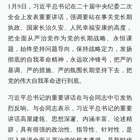
1月9日，习近平总书记在二十届中央纪委二次
全会上发表重要讲话，强调要站在事关党长期
执政、国家长治久安、人民幸福安康的高度，
把全面从严治党作为党的长期战略、永恒课
题，始终坚持问题导向，保持战略定力，发扬
彻底的自我革命精神，永远吹冲锋号，把严的
基调、严的措施、严的氛围长期坚持下去，把
党的伟大自我革命进行到底。
习近平总书记的重要讲话在与会同志中引发热
烈反响。与会同志表示，习近平总书记的重要
讲话高屋建瓴、思想深邃、内涵丰富、论述精
辟，具有很强的政治性、指导性、针对性，是