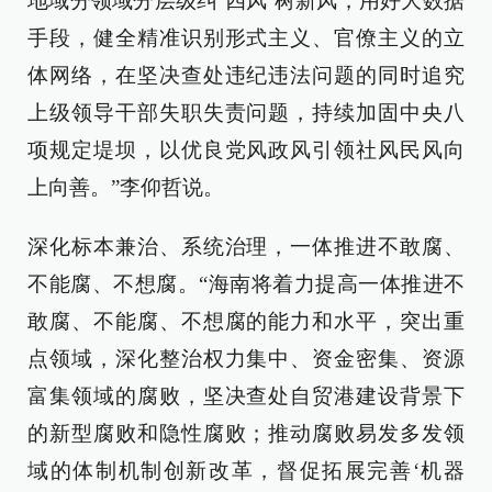
地域分领域分层级纠‘四风’树新风，用好大数据
手段，健全精准识别形式主义、官僚主义的立
体网络，在坚决查处违纪违法问题的同时追究
上级领导干部失职失责问题，持续加固中央八
项规定堤坝，以优良党风政风引领社风民风向
上向善。”李仰哲说。
深化标本兼治、系统治理，一体推进不敢腐、
不能腐、不想腐。“海南将着力提高一体推进不
敢腐、不能腐、不想腐的能力和水平，突出重
点领域，深化整治权力集中、资金密集、资源
富集领域的腐败，坚决查处自贸港建设背景下
的新型腐败和隐性腐败；推动腐败易发多发领
域的体制机制创新改革，督促拓展完善‘机器