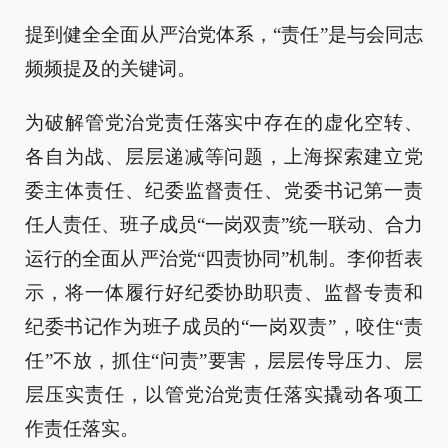
提到健全全面从严治党体系，“责任”是与会同志
频频提及的关键词。
为破解管党治党责任落实中存在的虚化空转、
各自为战、层层递减等问题，上海探索建立党
委主体责任、纪委监督责任、党委书记第一责
任人责任、班子成员“一岗双责”统一联动、合力
运行的全面从严治党“四责协同”机制。李仰哲表
示，将一体履行好纪委协助职责、监督专责和
纪委书记作为班子成员的“一岗双责”，咬住“责
任”不放，抓住“问责”要害，层层传导压力、层
层压实责任，以管党治党责任落实撬动各项工
作责任落实。