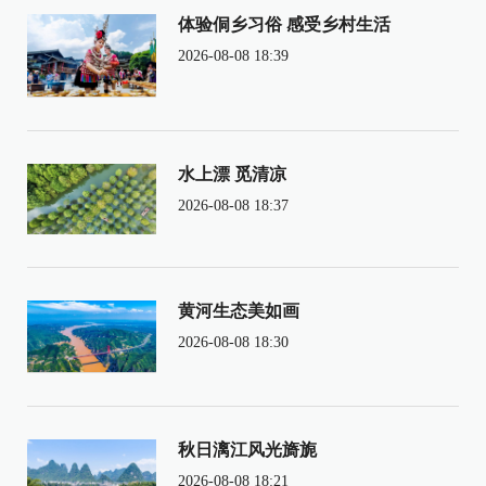
体验侗乡习俗 感受乡村生活
2026-08-08 18:39
水上漂 觅清凉
2026-08-08 18:37
黄河生态美如画
2026-08-08 18:30
秋日漓江风光旖旎
2026-08-08 18:21