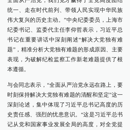
全面从严治党，我们党才赢得了全党高度团结
统一、走在时代前列、带领人民实现中华民族
伟大复兴的历史主动。”中央纪委委员，上海市
纪委书记、监委代主任李仰哲表示，习近平总
书记在重要讲话中深刻阐述“解决大党独有难
题”，精准分析大党独有难题的形成原因、主要
表现，为破解纪检监察工作新老难题提供了根
本遵循。
与会同志表示，“全面从严治党永远在路上，要
时刻保持解决大党独有难题的清醒和坚定”这一
深刻论述，集中体现了习近平总书记高度的历
史责任感、强烈的忧患意识。“这是习近平总书
记从党和国家事业发展全局的高度，对全党提