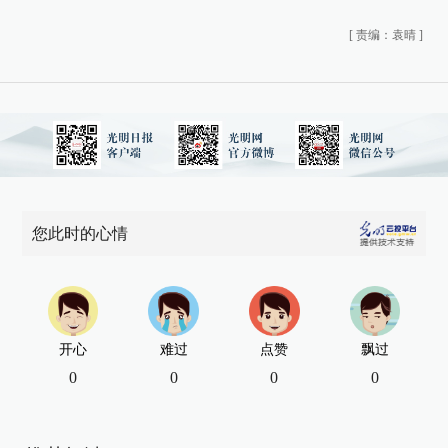
[
责编：袁晴
]
您此时的心情
开心
难过
点赞
飘过
0
0
0
0