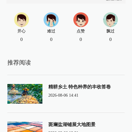
开心
难过
点赞
飘过
0
0
0
0
推荐阅读
精耕乡土 特色种养的丰收答卷
2026-08-06 14:41
斑斓盐湖铺展大地图景