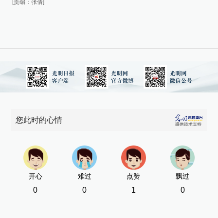
[责编：张倩]
[责
您此时的心情
开心
难过
点赞
飘过
0
0
1
0