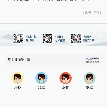
[
责编：袁晴
]
您此时的心情
开心
难过
点赞
飘过
0
0
0
0