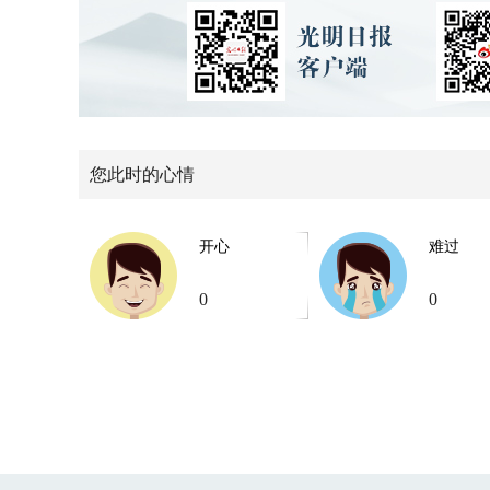
您此时的心情
开心
难过
0
0