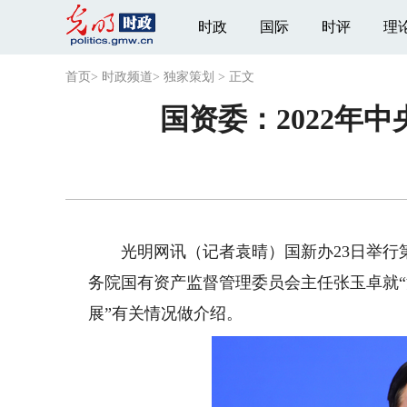
时政
国际
时评
理
首页
>
时政频道
>
独家策划
>
正文
国资委：2022年中
光明网讯（记者袁晴）国新办23日举行第
务院国有资产监督管理委员会主任张玉卓就“
展”有关情况做介绍。