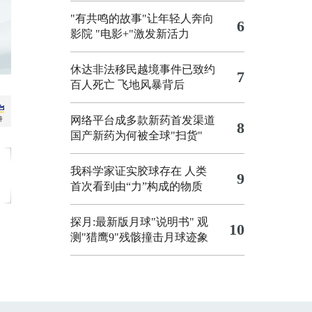
"有共鸣的故事"让年轻人奔向
6
影院
"电影+"激发新活力
休达非法移民越境事件已致约
7
百人死亡
飞地风暴背后
网络平台成多款新药首发渠道
8
国产新药为何被全球"扫货"
我科学家证实胶球存在 人类
9
首次看到由“力”构成的物质
探月:最新版月球"说明书"
观
10
测"猎鹰9"残骸撞击月球迹象