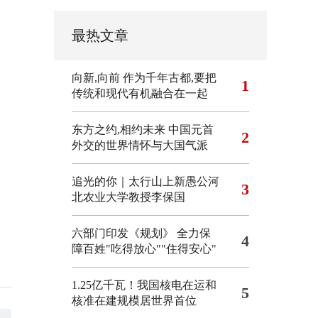
最热文章
向新,向前
作为千年古都,要把
1
传统和现代有机融合在一起
东方之约,相约未来 中国元首
2
外交的世界情怀与大国气派
追光的你｜太行山上新愚公河
3
北农业大学教授李保国
六部门印发《规划》 全力保
4
障百姓"吃得放心""住得安心"
1.25亿千瓦！我国核电在运和
5
核准在建规模居世界首位