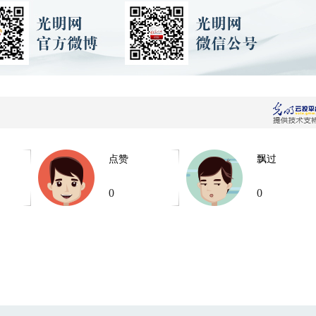
点赞
飘过
0
0