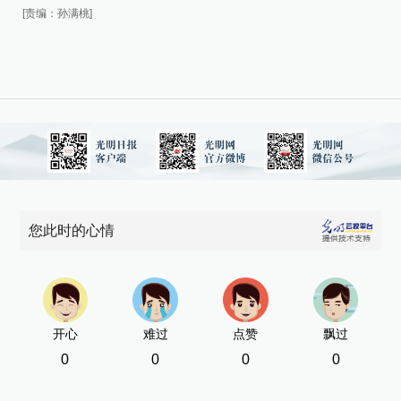
[责编：孙满桃]
2
进
升
老
车
您此时的心情
货
长
新
开心
难过
点赞
飘过
0
0
0
0
[责