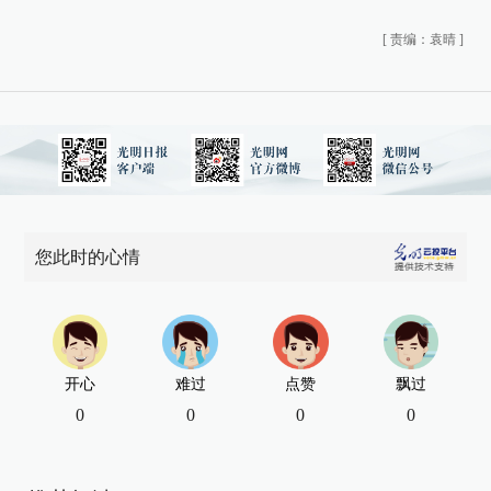
[
责编：袁晴
]
您此时的心情
开心
难过
点赞
飘过
0
0
0
0