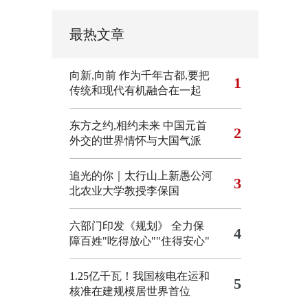
最热文章
向新,向前
作为千年古都,要把
1
传统和现代有机融合在一起
东方之约,相约未来 中国元首
2
外交的世界情怀与大国气派
追光的你｜太行山上新愚公河
3
北农业大学教授李保国
六部门印发《规划》 全力保
4
障百姓"吃得放心""住得安心"
1.25亿千瓦！我国核电在运和
5
核准在建规模居世界首位