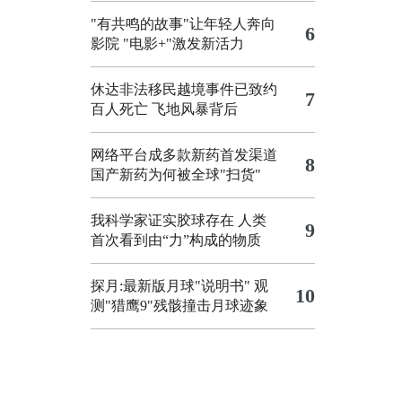
"有共鸣的故事"让年轻人奔向
6
影院
"电影+"激发新活力
休达非法移民越境事件已致约
7
百人死亡
飞地风暴背后
网络平台成多款新药首发渠道
8
国产新药为何被全球"扫货"
我科学家证实胶球存在 人类
9
首次看到由“力”构成的物质
探月:最新版月球"说明书"
观
10
测"猎鹰9"残骸撞击月球迹象