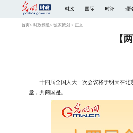
时政
国际
时评
理
首页
>
时政频道
>
独家策划
>
正文
【两
十四届全国人大一次会议将于明天在北京开
堂，共商国是。