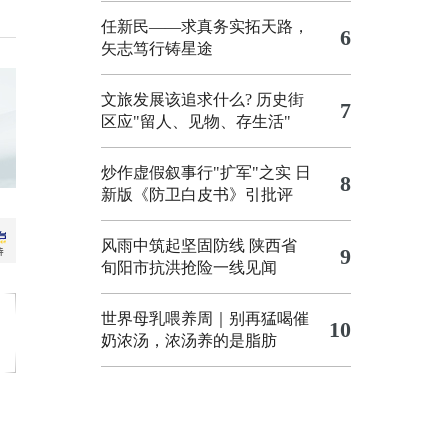
任新民——求真务实拓天路，
6
矢志笃行铸星途
文旅发展该追求什么?
历史街
7
区应"留人、见物、存生活"
炒作虚假叙事行"扩军"之实
日
8
新版《防卫白皮书》引批评
风雨中筑起坚固防线 陕西省
9
旬阳市抗洪抢险一线见闻
世界母乳喂养周｜别再猛喝催
10
奶浓汤，浓汤养的是脂肪