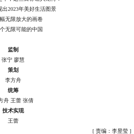
现出2023年美好生活图景
幅无限放大的画卷
个无限可能的中国
监制
张宁 廖慧
策划
李方舟
统筹
方舟 王蕾 张倩
技术实现
王蕾
[
责编：李昱莹
]