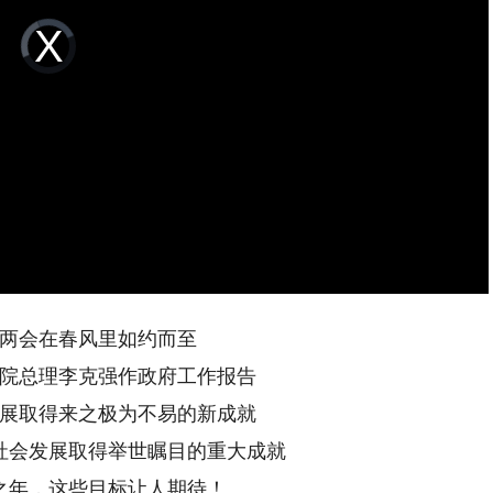
Video
Player
is
loading.
全国两会在春风里如约而至
务院总理李克强作政府工作报告
展取得来之极为不易的新成就
社会发展取得举世瞩目的重大成就
之年，这些目标让人期待！