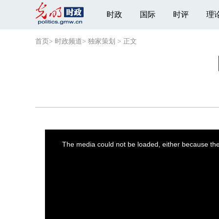
时政
国际
时评
理
首页
>
时政频道
>
独家策划
>
正文
This
is
a
The media could not be loaded, either because the 
modal
window.