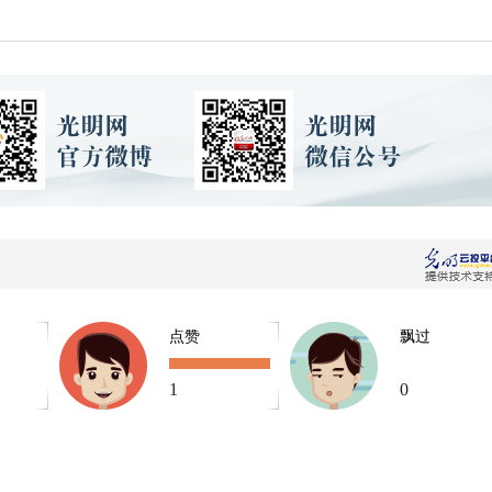
点赞
飘过
1
0