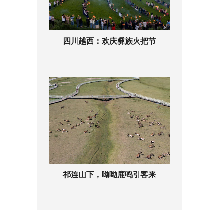
四川越西：欢庆彝族火把节
祁连山下，呦呦鹿鸣引客来