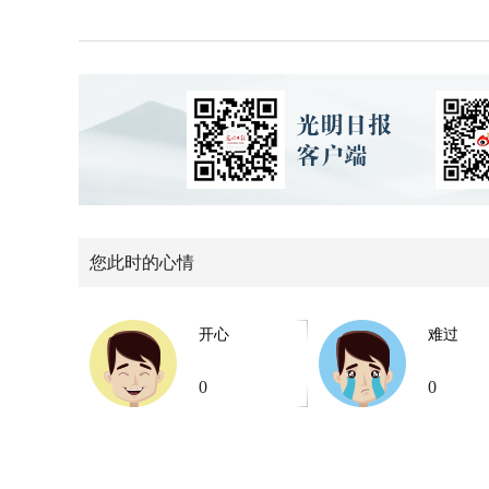
您此时的心情
开心
难过
0
0