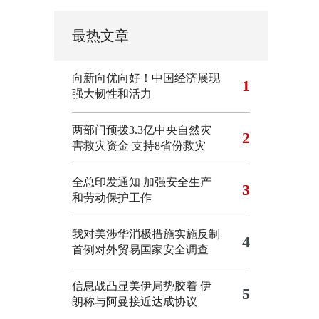
最热文章
向新向优向好！中国经济展现
1
强大韧性和活力
两部门预拨3.3亿中央自然灾
2
害救灾资金 支持8省份救灾
全总印发通知 加强安全生产
3
和劳动保护工作
我对美涉华消极措施实施反制
4
首例对外贸易国家安全调查
信息战凸显美伊局势胶着
伊
5
朗称与阿曼接近达成协议