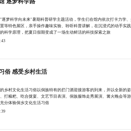
馆 逐梦科学路
"逐梦科学向未来"暑期科普研学主题活动，学生们在馆内依次打卡力学、
置等特色展区，亲手操作趣味实验、聆听科普讲解，在沉浸式的动手实践
的科学原理，把夏日假期变成了一场生动鲜活的科技探索之旅
:43
习俗 感受乡村生活
的乡村文化生活习俗以侗族特有的拦门酒迎接游客的到来，并以全新的姿
、打糍粑、吃合拢宴、文艺节目表演、侗族服饰走秀展演、篝火晚会等游
充分体验侗乡文化生活习俗
:39