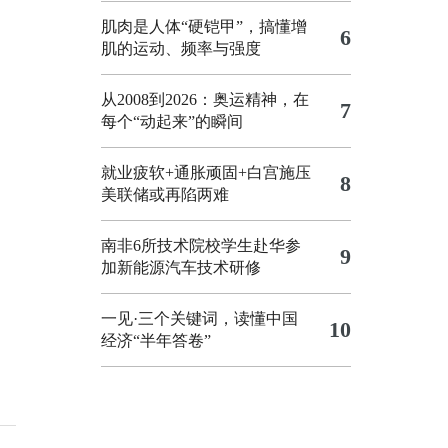
肌肉是人体“硬铠甲”，搞懂增
6
肌的运动、频率与强度
从2008到2026：奥运精神，在
7
每个“动起来”的瞬间
就业疲软+通胀顽固+白宫施压
8
美联储或再陷两难
南非6所技术院校学生赴华参
9
加新能源汽车技术研修
一见·三个关键词，读懂中国
10
经济“半年答卷”