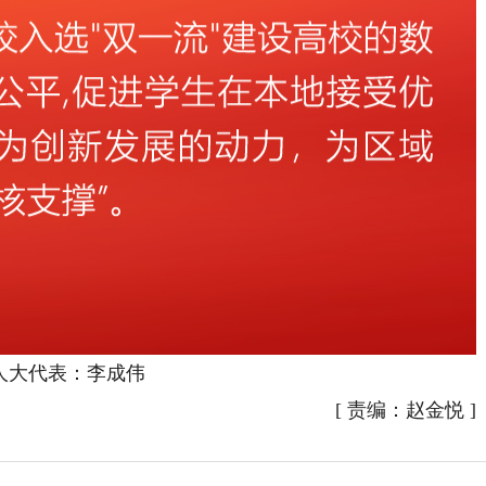
人大代表：李成伟
[
责编：赵金悦
]