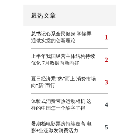
最热文章
总书记心系全民健身
学懂弄
1
通做实党的创新理论
上半年我国经营主体结构持续
2
优化
7月数据向新向好
夏日经济乘“热”而上 消费市场
3
向“新”而行
体验式消费带热运动相机
这
4
样的中国怎一个酷字了得
暑期档电影票房持续走高 电
5
影+业态激发消费活力