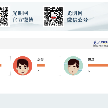
点赞
飘过
2
6