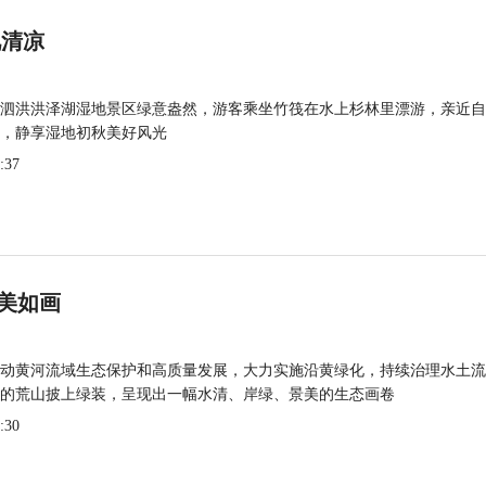
觅清凉
泗洪洪泽湖湿地景区绿意盎然，游客乘坐竹筏在水上杉林里漂游，亲近自
，静享湿地初秋美好风光
:37
美如画
动黄河流域生态保护和高质量发展，大力实施沿黄绿化，持续治理水土流
的荒山披上绿装，呈现出一幅水清、岸绿、景美的生态画卷
:30