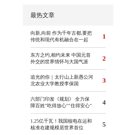
最热文章
向新,向前
作为千年古都,要把
1
传统和现代有机融合在一起
东方之约,相约未来 中国元首
2
外交的世界情怀与大国气派
追光的你｜太行山上新愚公河
3
北农业大学教授李保国
六部门印发《规划》 全力保
4
障百姓"吃得放心""住得安心"
1.25亿千瓦！我国核电在运和
5
核准在建规模居世界首位