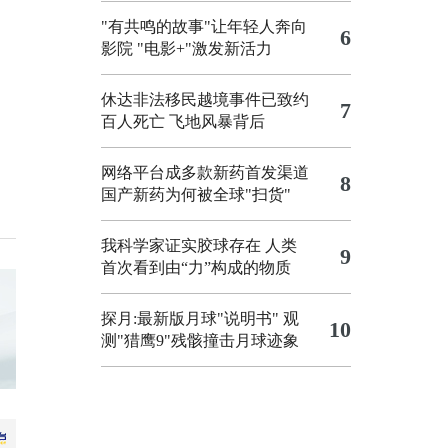
"有共鸣的故事"让年轻人奔向
6
影院
"电影+"激发新活力
休达非法移民越境事件已致约
7
百人死亡
飞地风暴背后
网络平台成多款新药首发渠道
8
国产新药为何被全球"扫货"
我科学家证实胶球存在 人类
9
首次看到由“力”构成的物质
探月:最新版月球"说明书"
观
10
测"猎鹰9"残骸撞击月球迹象