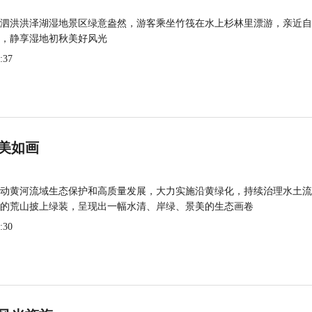
泗洪洪泽湖湿地景区绿意盎然，游客乘坐竹筏在水上杉林里漂游，亲近自
，静享湿地初秋美好风光
:37
美如画
动黄河流域生态保护和高质量发展，大力实施沿黄绿化，持续治理水土流
的荒山披上绿装，呈现出一幅水清、岸绿、景美的生态画卷
:30