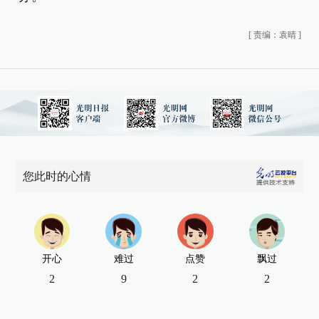
[
责编：袁晴
]
您此时的心情
开心
难过
点赞
飘过
2
9
2
2