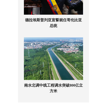
德拉埃斯普列亚宣誓就任哥伦比亚
总统
南水北调中线工程调水突破800亿立
方米