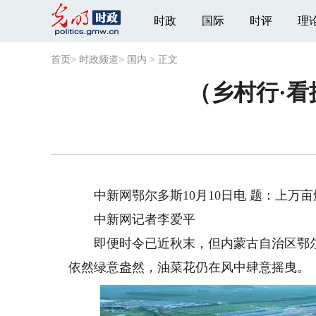
时政
国际
时评
理
首页
>
时政频道
>
国内
>
正文
（乡村行·
中新网鄂尔多斯10月10日电 题：上万
中新网记者李爱平
即便时令已近秋末，但内蒙古自治区鄂尔
依然绿意盎然，油菜花仍在风中肆意摇曳。