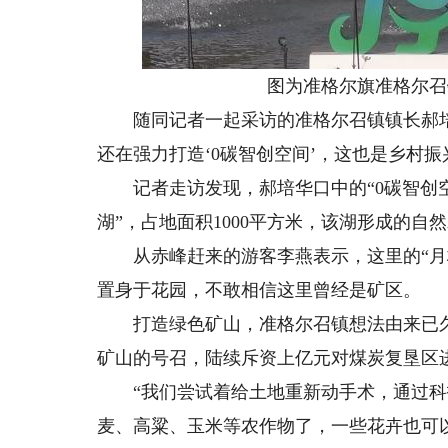
图为准格尔旗准格尔召
随同记者一起采访的准格尔召镇镇长郝培华
还在强力打造‘0碳智创空间’，这也是乡村
记者走访发现，郝培华口中的“0碳智创空
湖”，占地面积1000平方米，该湖形成的
从赤峰赶来的游客李燕表示，这里的“月栖
置身于花园，不敢相信这里曾经是矿区。
打造绿色矿山，准格尔召镇想法由来已久
矿山的号召，陆续斥资上亿元对煤炭复垦区进
“我们尝试着给土地重新动手术，通过科
麦、高粱、玉米等农作物了，一些花卉也可