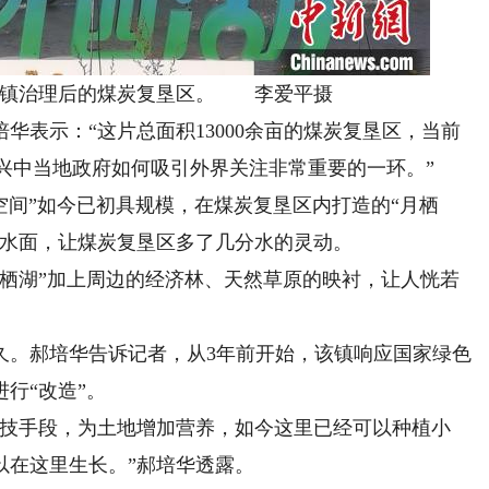
镇治理后的煤炭复垦区。 李爱平摄
表示：“这片总面积13000余亩的煤炭复垦区，当前
振兴中当地政府如何吸引外界关注非常重要的一环。”
间”如今已初具规模，在煤炭复垦区内打造的“月栖
自然水面，让煤炭复垦区多了几分水的灵动。
湖”加上周边的经济林、天然草原的映衬，让人恍若
。郝培华告诉记者，从3年前开始，该镇响应国家绿色
行“改造”。
技手段，为土地增加营养，如今这里已经可以种植小
以在这里生长。”郝培华透露。