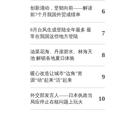
创新涌动，坚韧向前——解读
6
前7个月我国外贸成绩单
8月台风生成登陆全年最多 最
7
常在我国这些地方登陆
油菜花海、丹崖碧水、林海天
8
池 解锁各地夏日体验
暖心改造让城市“边角”资
9
源“动”起来“活”起来
外交部发言人——日本执政当
10
局应停止在核问题上玩火