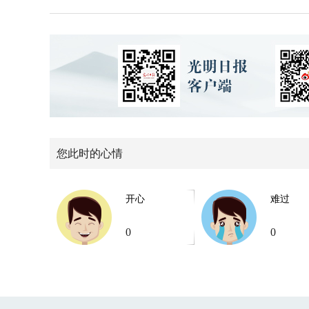
您此时的心情
开心
难过
0
0