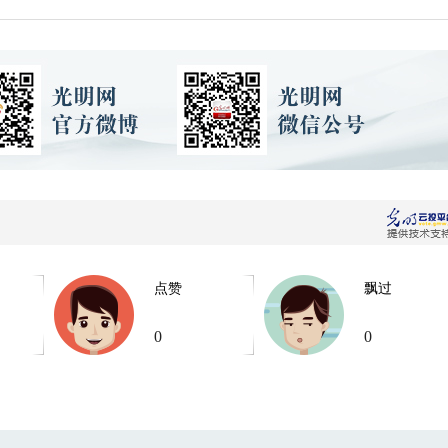
点赞
飘过
0
0