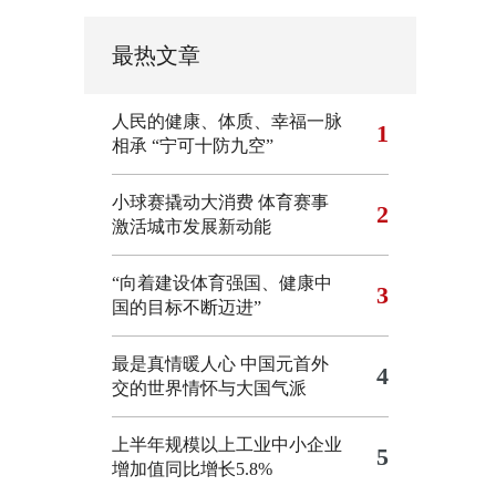
最热文章
人民的健康、体质、幸福一脉
1
相承
“宁可十防九空”
小球赛撬动大消费 体育赛事
2
激活城市发展新动能
“向着建设体育强国、健康中
3
国的目标不断迈进”
最是真情暖人心 中国元首外
4
交的世界情怀与大国气派
上半年规模以上工业中小企业
5
增加值同比增长5.8%