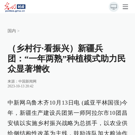
国内
>
（乡村行·看振兴）新疆兵
团：“一年两熟”种植模式助力民
众显著增收
来源：
中国新闻网
2023-10-13 20:42
中新网乌鲁木齐10月13日电 (戚亚平林国强)今
年，新疆生产建设兵团第一师阿拉尔市10团昌
安镇以实施乡村振兴战略为总抓手，以农业供
给侧结构性改革为主线，鼓励连队加大粮油作